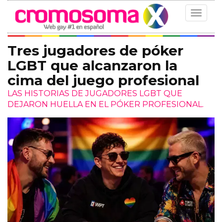
Toggle
navigat
Tres jugadores de póker
LGBT que alcanzaron la
cima del juego profesional
LAS HISTORIAS DE JUGADORES LGBT QUE
DEJARON HUELLA EN EL PÓKER PROFESIONAL.