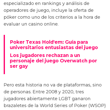
especializado en rankings y análisis de
operadores de juego, incluye la oferta de
póker como uno de los criterios a la hora de
evaluar un casino online.
Poker Texas Hold'em: Guía para
universitarios entusiastas del juego
Los jugadores rechazan a un
personaje del juego Overwatch por
ser gay
Pero esta historia no va de plataformas, sino
de personas. Entre 2008 y 2020, tres
jugadores abiertamente LGBT ganaron
brazaletes de la World Series of Poker (WSOP)