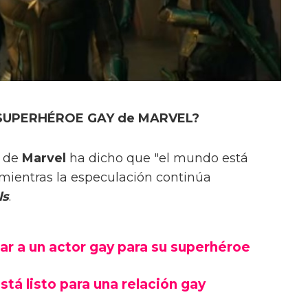
 SUPERHÉROE GAY de MARVEL?
de
Marvel
ha dicho que "el mundo está
mientras la especulación continúa
ls
.
ar a un actor gay para su superhéroe
stá listo para una relación gay