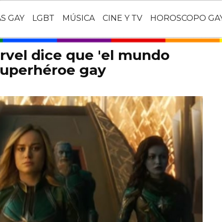
AS GAY
LGBT
MÚSICA
CINE Y TV
HOROSCOPO GA
rvel dice que 'el mundo
 superhéroe gay