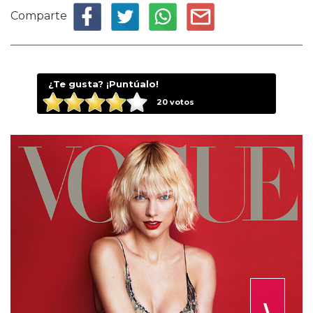
Comparte
¿Te gusta? ¡Puntúalo!
20
votos