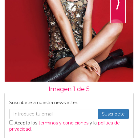
⟩
Imagen 1 de
5
Suscribete a nuestra newsletter:
Suscribete
Acepto los
terminos y condiciones
y la
política de
privacidad
.