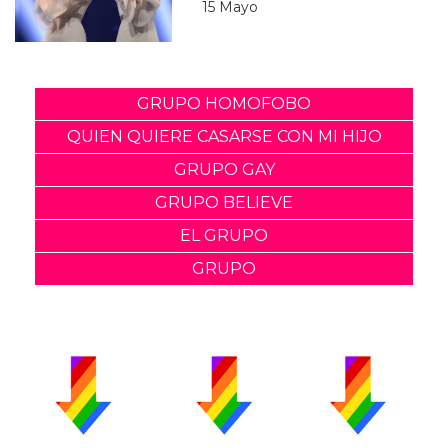
15 Mayo
GRUPO HOMOFOBO
QUIEN QUIERE CASARSE CON MI HIJO
GRUPO GAY
GRUPO BELIEVE
EL GRUPO
GRUPO