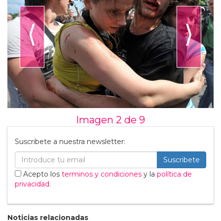
⟨
⟩
Imagen 2 de
9
Suscribete a nuestra newsletter:
Suscribete
Acepto los
terminos y condiciones
y la
política de
privacidad
.
Noticias relacionadas