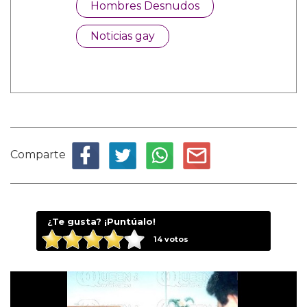
Hombres Desnudos
Noticias gay
Comparte
¿Te gusta? ¡Puntúalo!
14
votos