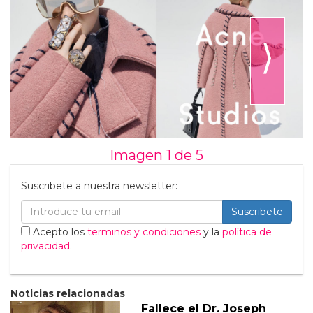
⟩
Imagen 1 de
5
Suscribete a nuestra newsletter:
Suscribete
Acepto los
terminos y condiciones
y la
política de
privacidad
.
Noticias relacionadas
Fallece el Dr. Joseph