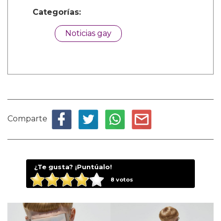
Categorías:
Noticias gay
Comparte
¿Te gusta? ¡Puntúalo!
8
votos