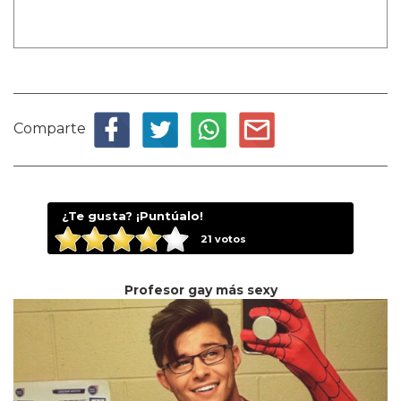
Comparte
¿Te gusta? ¡Puntúalo!
21
votos
Profesor gay más sexy