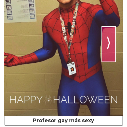
⟩
Profesor gay más sexy