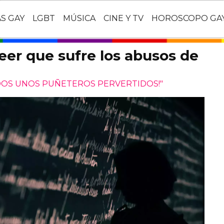
AS GAY
LGBT
MÚSICA
CINE Y TV
HOROSCOPO GA
eer que sufre los abusos de
DOS UNOS PUÑETEROS PERVERTIDOS!"