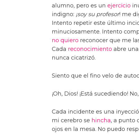
alumno, pero es un
ejercicio
inú
indigno:
¡soy su profesor
! me di
Intento repetir este último inc
minuciosamente. Intento comp
no quiero
reconocer que me las 
Cada
reconocimiento
abre una 
nunca cicatrizó.
Siento que el fino velo de auto
¡Oh, Dios! ¡Está sucediendo! No, 
Cada incidente es una inyecci
mi cerebro se
hincha
, a punto 
ojos en la mesa. No puedo respi