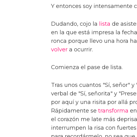
Y entonces soy intensamente c
Dudando, cojo la
lista
de asiste
en la que está impresa la fech
ronca porque llevo una hora h
volver
a ocurrir.
Comienza el pase de lista.
Tras unos cuantos "Sí, señor" 
verbal de "Sí, señorita" y "Pre
por aquí y una risita por allá p
Rápidamente se
transforma
en 
el corazón me late más deprisa
interrumpen la risa con fuerte
para recordármelo, no sea que l