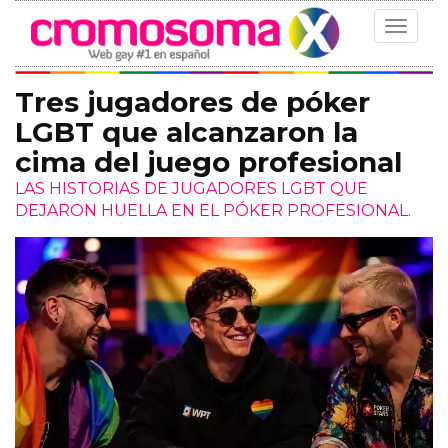
Toggle
navigat
Tres jugadores de póker
LGBT que alcanzaron la
cima del juego profesional
LAS HISTORIAS DE JUGADORES LGBT QUE
DEJARON HUELLA EN EL PÓKER PROFESIONAL.