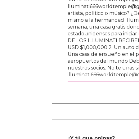
lluminati666worldtemple@gm
artista, político o músico? ¿
mismo a la hermandad Illumi
semana, una casa gratis donde
estadounidenses para inici
DE LOS ILLUMINATI RECIBEN 
USD $1,000,000 2. Un auto d
Una casa de ensueño en el paí
aeropuertos del mundo Debe
nuestros socios. No te unas s
illuminati666worldtemple@
¿Y tú que opinas?