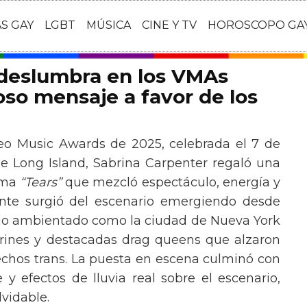
AS GAY
LGBT
MÚSICA
CINE Y TV
HOROSCOPO GA
 deslumbra en los VMAs
so mensaje a favor de los
eo Music Awards de 2025, celebrada el 7 de
e Long Island, Sabrina Carpenter regaló una
ema
“Tears”
que mezcló espectáculo, energía y
tante surgió del escenario emergiendo desde
ario ambientado como la ciudad de Nueva York
rines y destacadas drag queens que alzaron
echos trans. La puesta en escena culminó con
y efectos de lluvia real sobre el escenario,
vidable.