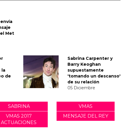
envía
nsaje
del Met
er
Sabrina Carpenter y
Barry Keoghan
 la
supuestamente
eo de
'tomando un descanso'
de su relación
05 Diciembre
SABRINA
VMAS
VMAS 2017
MENSAJE DEL REY
ACTUACIONES