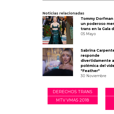
Noticias relacionadas
Tommy Dorfman 
un poderoso me
trans en la Gala 
05 Mayo
Sabrina Carpent
responde
divertidamente a
polémica del víd
"Feather"
30 Noviembre
DERECHOS TRANS
MTV VMAS 2018