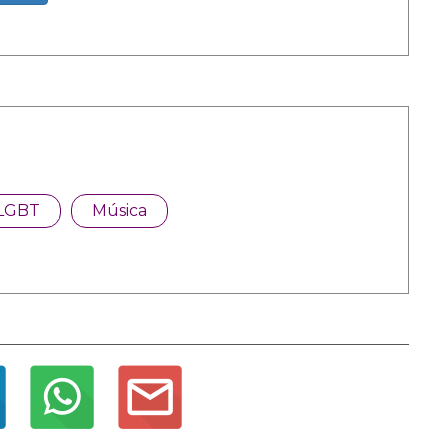
LGBT
Música