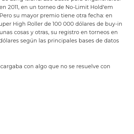
en 2011, en un torneo de No-Limit Hold'em
 Pero su mayor premio tiene otra fecha: en
uper High Roller de 100 000 dólares de buy-in
 unas cosas y otras, su registro en torneos en
 dólares según las principales bases de datos
 cargaba con algo que no se resuelve con
 desde la adolescencia, pero estuvo años sin
amigo en saberlo lo supo cuando Somerville
 después, le pidieron que no lo hiciera
12, San Valentín, colgó en su blog personal un
do, sin rodeos. Ningún hombre en la élite del
ese paso antes. The Advocate y Out Magazine
a última lo incluyó en su lista anual Out 100.
ue aquella decisión le quitó un peso de