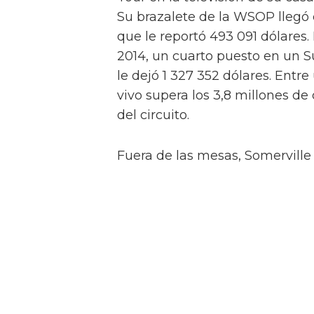
Su brazalete de la WSOP llegó 
que le reportó 493 091 dólares.
2014, un cuarto puesto en un S
le dejó 1 327 352 dólares. Entre
vivo supera los 3,8 millones de
del circuito.
Fuera de las mesas, Somerville
matemáticas. Sabía que era gay
contárselo a nadie. El primer 
tenía 22 años; sus padres, poco
público. Un 14 de febrero de 20
texto largo donde lo contaba to
póker profesional había dado 
recogieron la publicación, y est
Él mismo ha contado después q