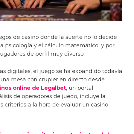
uegos de casino donde la suerte no lo decide
 la psicología y el cálculo matemático, y por
jugadores de perfil muy diverso.
as digitales, el juego se ha expandido todavía
 una mesa con crupier en directo desde
inos online de Legalbet
, un portal
lisis de operadores de juego, incluye la
 criterios a la hora de evaluar un casino