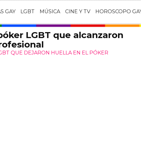
AS GAY
LGBT
MÚSICA
CINE Y TV
HOROSCOPO GA
 póker LGBT que alcanzaron
rofesional
LGBT QUE DEJARON HUELLA EN EL PÓKER