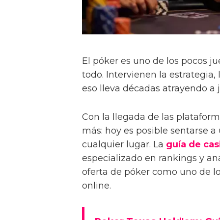
El póker es uno de los pocos j
todo. Intervienen la estrategia,
eso lleva décadas atrayendo a 
Con la llegada de las plataform
más: hoy es posible sentarse a
cualquier lugar. La
guía de cas
especializado en rankings y aná
oferta de póker como uno de los
online.