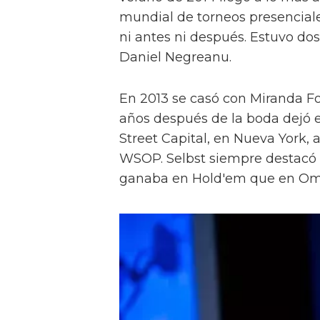
mundial de torneos presenciale
ni antes ni después. Estuvo d
Daniel Negreanu.
En 2013 se casó con Miranda Fos
años después de la boda dejó e
Street Capital, en Nueva York,
WSOP. Selbst siempre destacó 
ganaba en Hold'em que en Oma