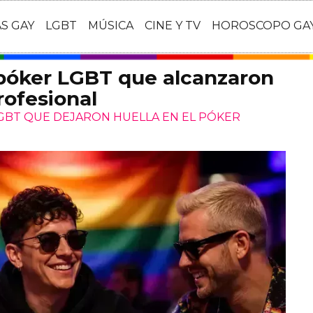
AS GAY
LGBT
MÚSICA
CINE Y TV
HOROSCOPO GA
 póker LGBT que alcanzaron
rofesional
LGBT QUE DEJARON HUELLA EN EL PÓKER