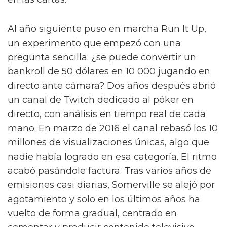
en las cartas.
Al año siguiente puso en marcha Run It Up,
un experimento que empezó con una
pregunta sencilla: ¿se puede convertir un
bankroll de 50 dólares en 10 000 jugando en
directo ante cámara? Dos años después abrió
un canal de Twitch dedicado al póker en
directo, con análisis en tiempo real de cada
mano. En marzo de 2016 el canal rebasó los 10
millones de visualizaciones únicas, algo que
nadie había logrado en esa categoría. El ritmo
acabó pasándole factura. Tras varios años de
emisiones casi diarias, Somerville se alejó por
agotamiento y solo en los últimos años ha
vuelto de forma gradual, centrado en