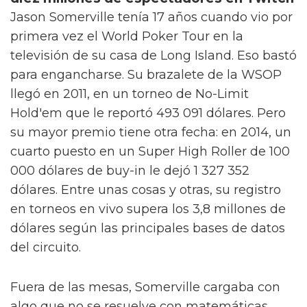
diez millones de espectadores en Twitch
Jason Somerville tenía 17 años cuando vio por
primera vez el World Poker Tour en la
televisión de su casa de Long Island. Eso bastó
para engancharse. Su brazalete de la WSOP
llegó en 2011, en un torneo de No-Limit
Hold'em que le reportó 493 091 dólares. Pero
su mayor premio tiene otra fecha: en 2014, un
cuarto puesto en un Super High Roller de 100
000 dólares de buy-in le dejó 1 327 352
dólares. Entre unas cosas y otras, su registro
en torneos en vivo supera los 3,8 millones de
dólares según las principales bases de datos
del circuito.
Fuera de las mesas, Somerville cargaba con