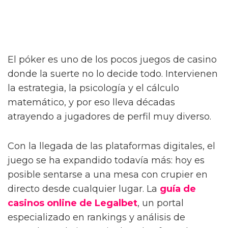
El póker es uno de los pocos juegos de casino
donde la suerte no lo decide todo. Intervienen
la estrategia, la psicología y el cálculo
matemático, y por eso lleva décadas
atrayendo a jugadores de perfil muy diverso.
Con la llegada de las plataformas digitales, el
juego se ha expandido todavía más: hoy es
posible sentarse a una mesa con crupier en
directo desde cualquier lugar. La
guía de
casinos online de Legalbet
, un portal
especializado en rankings y análisis de