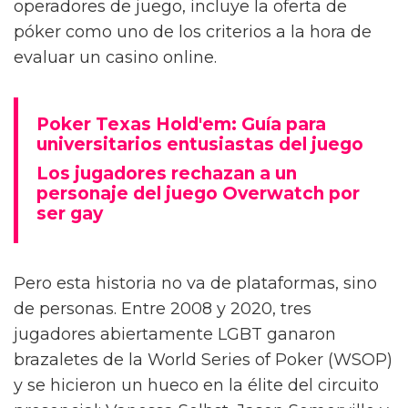
operadores de juego, incluye la oferta de
póker como uno de los criterios a la hora de
evaluar un casino online.
Poker Texas Hold'em: Guía para
universitarios entusiastas del juego
Los jugadores rechazan a un
personaje del juego Overwatch por
ser gay
Pero esta historia no va de plataformas, sino
de personas. Entre 2008 y 2020, tres
jugadores abiertamente LGBT ganaron
brazaletes de la World Series of Poker (WSOP)
y se hicieron un hueco en la élite del circuito