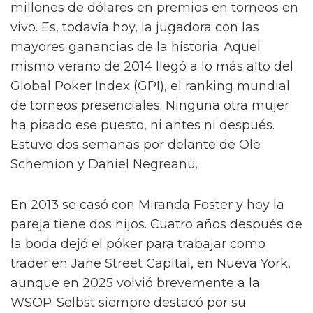
millones de dólares en premios en torneos en
vivo. Es, todavía hoy, la jugadora con las
mayores ganancias de la historia. Aquel
mismo verano de 2014 llegó a lo más alto del
Global Poker Index (GPI), el ranking mundial
de torneos presenciales. Ninguna otra mujer
ha pisado ese puesto, ni antes ni después.
Estuvo dos semanas por delante de Ole
Schemion y Daniel Negreanu.
En 2013 se casó con Miranda Foster y hoy la
pareja tiene dos hijos. Cuatro años después de
la boda dejó el póker para trabajar como
trader en Jane Street Capital, en Nueva York,
aunque en 2025 volvió brevemente a la