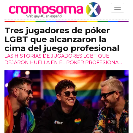
Toggle
navigat
Tres jugadores de póker
LGBT que alcanzaron la
cima del juego profesional
LAS HISTORIAS DE JUGADORES LGBT QUE
DEJARON HUELLA EN EL PÓKER PROFESIONAL.