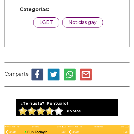
Categorías:
LGBT
Noticias gay
Comparte
¿Te gusta? ¡Puntúalo!
8
votos