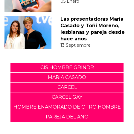
05 Enero
Las presentadoras María
Casado y Toñi Moreno,
lesbianas y pareja desde
hace años
13 Septiembre
CIS HOMBRE GRINDR
MARIA CASADO
CARCEL
CARCEL GAY
HOMBRE ENAMORADO DE OTRO HOMBRE
PAREJA DEL ANO