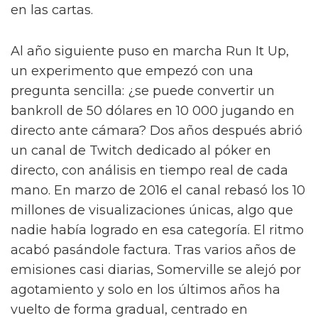
en las cartas.
Al año siguiente puso en marcha Run It Up,
un experimento que empezó con una
pregunta sencilla: ¿se puede convertir un
bankroll de 50 dólares en 10 000 jugando en
directo ante cámara? Dos años después abrió
un canal de Twitch dedicado al póker en
directo, con análisis en tiempo real de cada
mano. En marzo de 2016 el canal rebasó los 10
millones de visualizaciones únicas, algo que
nadie había logrado en esa categoría. El ritmo
acabó pasándole factura. Tras varios años de
emisiones casi diarias, Somerville se alejó por
agotamiento y solo en los últimos años ha
vuelto de forma gradual, centrado en