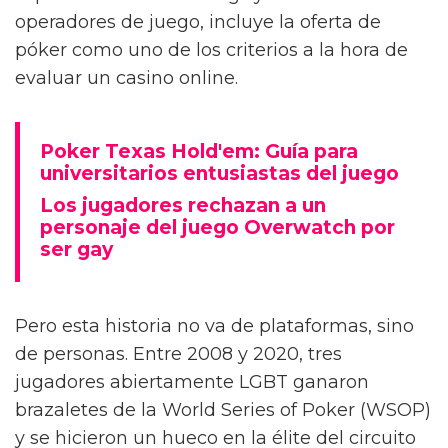
operadores de juego, incluye la oferta de
póker como uno de los criterios a la hora de
evaluar un casino online.
Poker Texas Hold'em: Guía para
universitarios entusiastas del juego
Los jugadores rechazan a un
personaje del juego Overwatch por
ser gay
Pero esta historia no va de plataformas, sino
de personas. Entre 2008 y 2020, tres
jugadores abiertamente LGBT ganaron
brazaletes de la World Series of Poker (WSOP)
y se hicieron un hueco en la élite del circuito