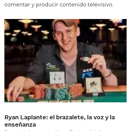
comentar y producir contenido televisivo.
Ryan Laplante: el brazalete, la voz y la
enseñanza