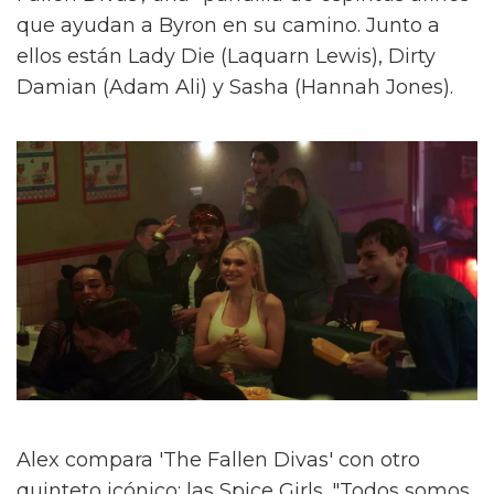
que ayudan a Byron en su camino. Junto a
ellos están Lady Die (Laquarn Lewis), Dirty
Damian (Adam Ali) y Sasha (Hannah Jones).
Alex compara 'The Fallen Divas' con otro
quinteto icónico: las Spice Girls. "Todos somos