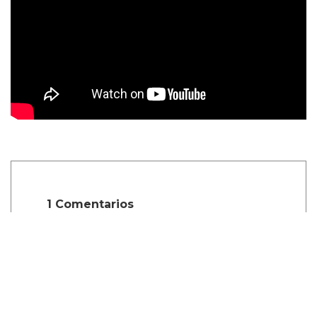
1 Comentarios
calacatta borghini
Mayo 21, 2026, 10:19 a.m.
Il Calacatta Borghini è un marmo
italiano estratto dalle cave di Carrara,
dal caratteristico fondo bianco e