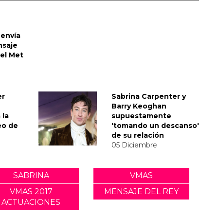
envía
nsaje
del Met
er
Sabrina Carpenter y
Barry Keoghan
 la
supuestamente
eo de
'tomando un descanso'
de su relación
05 Diciembre
SABRINA
VMAS
VMAS 2017
MENSAJE DEL REY
ACTUACIONES