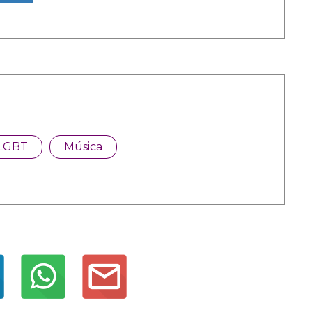
LGBT
Música