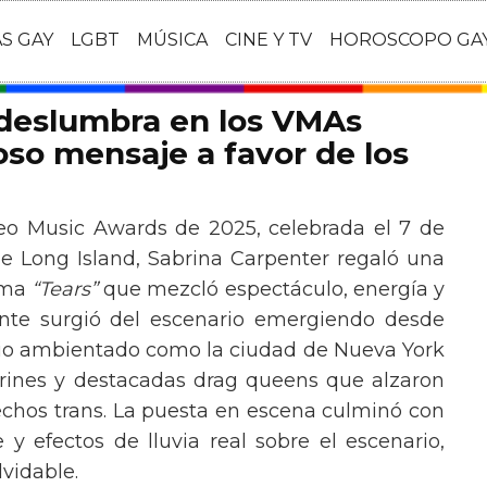
AS GAY
LGBT
MÚSICA
CINE Y TV
HOROSCOPO GA
 deslumbra en los VMAs
so mensaje a favor de los
eo Music Awards de 2025, celebrada el 7 de
e Long Island, Sabrina Carpenter regaló una
ema
“Tears”
que mezcló espectáculo, energía y
tante surgió del escenario emergiendo desde
ario ambientado como la ciudad de Nueva York
rines y destacadas drag queens que alzaron
echos trans. La puesta en escena culminó con
y efectos de lluvia real sobre el escenario,
vidable.