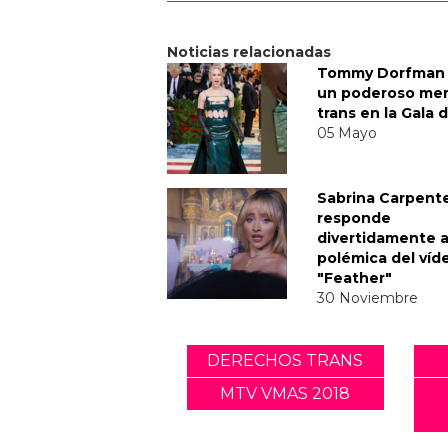
Noticias relacionadas
Tommy Dorfman 
un poderoso me
trans en la Gala 
05 Mayo
Sabrina Carpent
responde
divertidamente a
polémica del víd
"Feather"
30 Noviembre
DERECHOS TRANS
MTV VMAS 2018