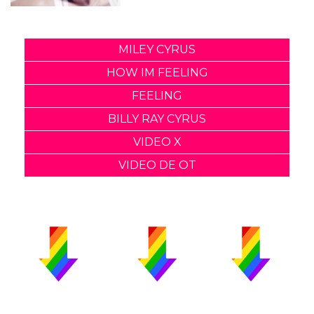
MILEY CYRUS
HOW IM FEELING
FEELING
BILLY RAY CYRUS
VIDEO X
VIDEO DE OT