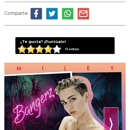
Comparte
¿Te gusta? ¡Puntúalo!
11
votos
⟩