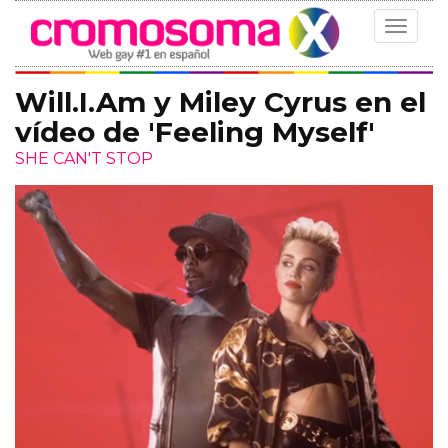
Toggle
navigat
Will.I.Am y Miley Cyrus en el
vídeo de 'Feeling Myself'
SHE CAN'T STOP