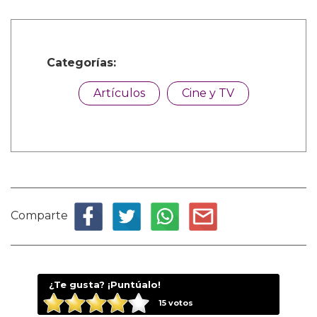
Categorías:
Artículos
Cine y TV
Comparte
¿Te gusta? ¡Puntúalo!
15
votos