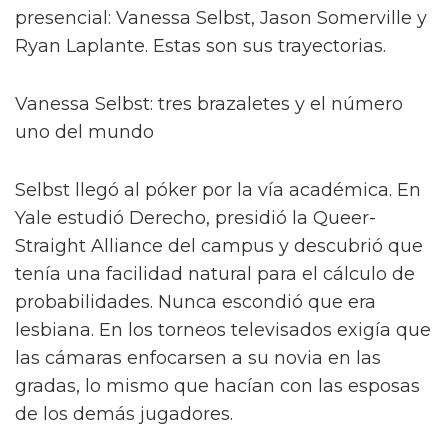
presencial: Vanessa Selbst, Jason Somerville y
Ryan Laplante. Estas son sus trayectorias.
Vanessa Selbst: tres brazaletes y el número
uno del mundo
Selbst llegó al póker por la vía académica. En
Yale estudió Derecho, presidió la Queer-
Straight Alliance del campus y descubrió que
tenía una facilidad natural para el cálculo de
probabilidades. Nunca escondió que era
lesbiana. En los torneos televisados exigía que
las cámaras enfocarsen a su novia en las
gradas, lo mismo que hacían con las esposas
de los demás jugadores.