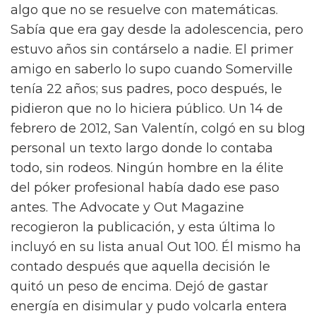
algo que no se resuelve con matemáticas.
Sabía que era gay desde la adolescencia, pero
estuvo años sin contárselo a nadie. El primer
amigo en saberlo lo supo cuando Somerville
tenía 22 años; sus padres, poco después, le
pidieron que no lo hiciera público. Un 14 de
febrero de 2012, San Valentín, colgó en su blog
personal un texto largo donde lo contaba
todo, sin rodeos. Ningún hombre en la élite
del póker profesional había dado ese paso
antes. The Advocate y Out Magazine
recogieron la publicación, y esta última lo
incluyó en su lista anual Out 100. Él mismo ha
contado después que aquella decisión le
quitó un peso de encima. Dejó de gastar
energía en disimular y pudo volcarla entera