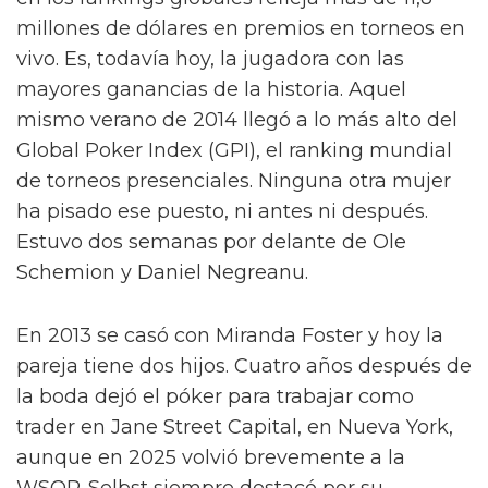
millones de dólares en premios en torneos en
vivo. Es, todavía hoy, la jugadora con las
mayores ganancias de la historia. Aquel
mismo verano de 2014 llegó a lo más alto del
Global Poker Index (GPI), el ranking mundial
de torneos presenciales. Ninguna otra mujer
ha pisado ese puesto, ni antes ni después.
Estuvo dos semanas por delante de Ole
Schemion y Daniel Negreanu.
En 2013 se casó con Miranda Foster y hoy la
pareja tiene dos hijos. Cuatro años después de
la boda dejó el póker para trabajar como
trader en Jane Street Capital, en Nueva York,
aunque en 2025 volvió brevemente a la