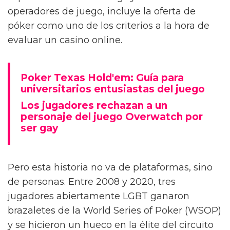
operadores de juego, incluye la oferta de
póker como uno de los criterios a la hora de
evaluar un casino online.
Poker Texas Hold'em: Guía para
universitarios entusiastas del juego
Los jugadores rechazan a un
personaje del juego Overwatch por
ser gay
Pero esta historia no va de plataformas, sino
de personas. Entre 2008 y 2020, tres
jugadores abiertamente LGBT ganaron
brazaletes de la World Series of Poker (WSOP)
y se hicieron un hueco en la élite del circuito