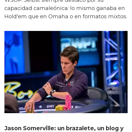
WSOP. Selbst siempre destacó por su
capacidad camaleónica: lo mismo ganaba en
Hold'em que en Omaha o en formatos mixtos.
Jason Somerville: un brazalete, un blog y