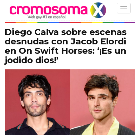
Toggle
navigat
Diego Calva sobre escenas
desnudas con Jacob Elordi
en On Swift Horses: ‘¡Es un
jodido dios!’