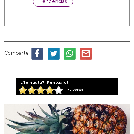
Tendencias
Comparte
¿Te gusta? ¡Puntúalo!
22
votos