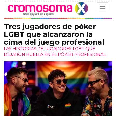
Toggle
navigat
Tres jugadores de póker
LGBT que alcanzaron la
cima del juego profesional
LAS HISTORIAS DE JUGADORES LGBT QUE
DEJARON HUELLA EN EL PÓKER PROFESIONAL.