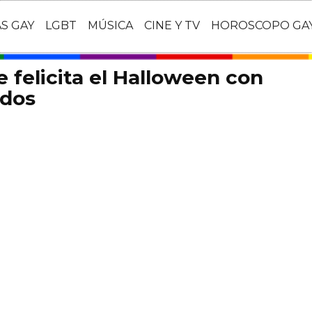
AS GAY
LGBT
MÚSICA
CINE Y TV
HOROSCOPO GA
 felicita el Halloween con
udos