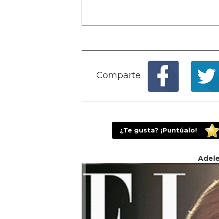
Comparte
¿Te gusta? ¡Puntúalo!
Adele