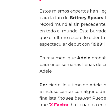
Estos mismos expertos han lle
para la fan de
Britney Spears
:
récord mundial sin precedentes:
en todo el mundo. Esta burrada
que el último récord lo ostent
espectacular debut con '
1989
'
En resumen, que
Adele
probab
para unas semanas llenas de cifr
Adele.
Por
cierto, lo último de Adele: 
e incluso cantar con alguno de 
finalista
"no sea basura"
. Puede
que '
X Factor
' ha llegado a en