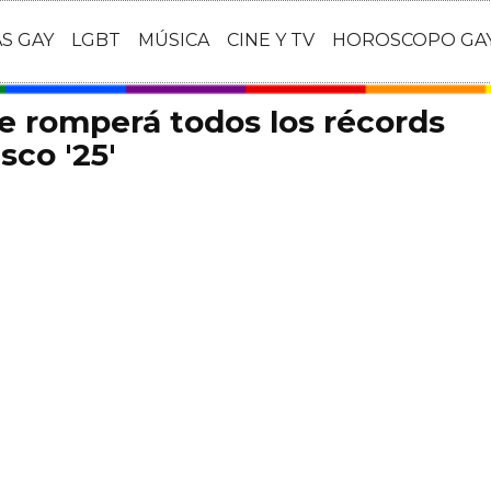
AS GAY
LGBT
MÚSICA
CINE Y TV
HOROSCOPO GA
e romperá todos los récords
sco '25'