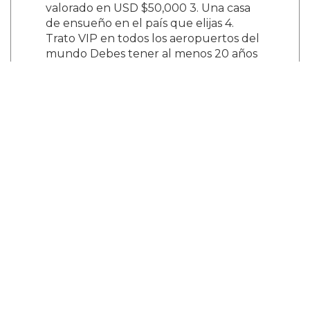
valorado en USD $50,000 3. Una casa
de ensueño en el país que elijas 4.
Trato VIP en todos los aeropuertos del
mundo Debes tener al menos 20 años
para contactar a nuestros socios. No te
unas si eres estudiante.
illuminati666worldtemple@gmail.com
¿Y tú que opinas?