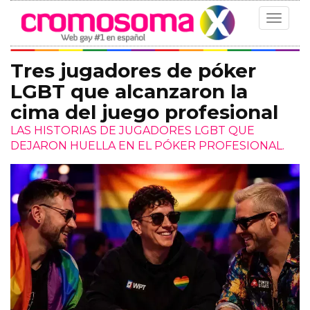
Toggle
navigat
Tres jugadores de póker
LGBT que alcanzaron la
cima del juego profesional
LAS HISTORIAS DE JUGADORES LGBT QUE
DEJARON HUELLA EN EL PÓKER PROFESIONAL.