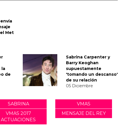
envía
nsaje
del Met
er
Sabrina Carpenter y
Barry Keoghan
 la
supuestamente
eo de
'tomando un descanso'
de su relación
05 Diciembre
SABRINA
VMAS
VMAS 2017
MENSAJE DEL REY
ACTUACIONES