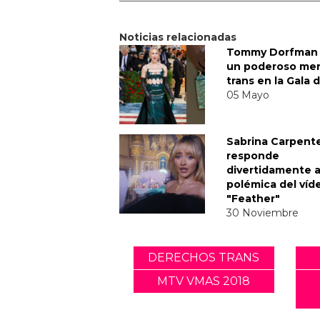
Noticias relacionadas
Tommy Dorfman 
un poderoso me
trans en la Gala 
05 Mayo
Sabrina Carpent
responde
divertidamente a
polémica del víd
"Feather"
30 Noviembre
DERECHOS TRANS
MTV VMAS 2018