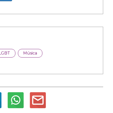
LGBT
Música