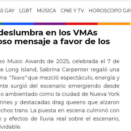
AS GAY
LGBT
MÚSICA
CINE Y TV
HOROSCOPO GA
 deslumbra en los VMAs
so mensaje a favor de los
eo Music Awards de 2025, celebrada el 7 de
e Long Island, Sabrina Carpenter regaló una
ema
“Tears”
que mezcló espectáculo, energía y
tante surgió del escenario emergiendo desde
ario ambientado como la ciudad de Nueva York
rines y destacadas drag queens que alzaron
echos trans. La puesta en escena culminó con
y efectos de lluvia real sobre el escenario,
vidable.