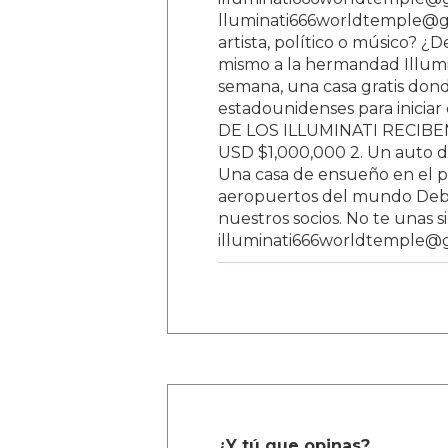
lluminati666worldtemple@gm
artista, político o músico? ¿
mismo a la hermandad Illumi
semana, una casa gratis donde
estadounidenses para inici
DE LOS ILLUMINATI RECIBEN 
USD $1,000,000 2. Un auto d
Una casa de ensueño en el paí
aeropuertos del mundo Debe
nuestros socios. No te unas s
illuminati666worldtemple@
¿Y tú que opinas?