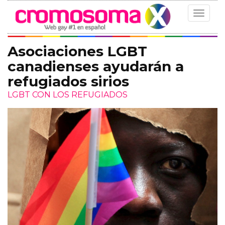
Toggle
navigat
Asociaciones LGBT
canadienses ayudarán a
refugiados sirios
LGBT CON LOS REFUGIADOS