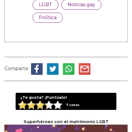
LGBT
Noticias gay
Política
Comparte
¿Te gusta? ¡Puntúalo!
7
votos
Superhéroes con el matrimonio LGBT