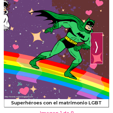
⟩
Superhéroes con el matrimonio LGBT