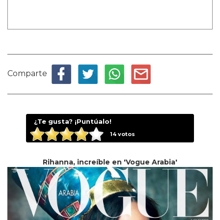
Comparte
¿Te gusta? ¡Puntúalo!
14
votos
Rihanna, increíble en 'Vogue Arabia'