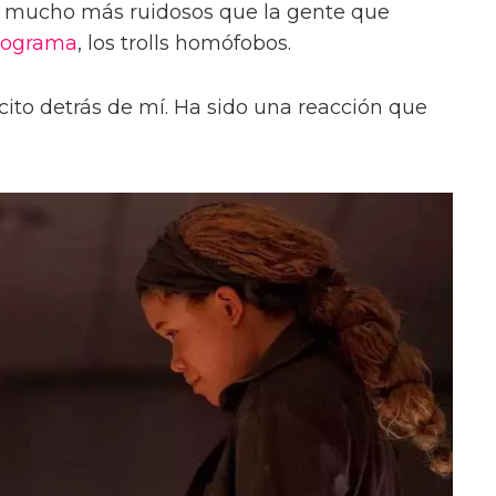
ran mucho más ruidosos que la gente que
rograma
, los trolls homófobos.
rcito detrás de mí. Ha sido una reacción que