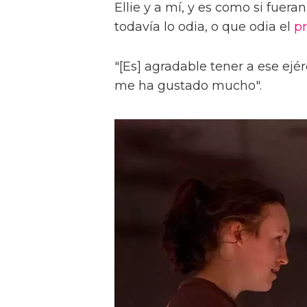
Ellie y a mí, y es como si fue
todavía lo odia, o que odia el
p
"[Es] agradable tener a ese ejé
me ha gustado mucho".