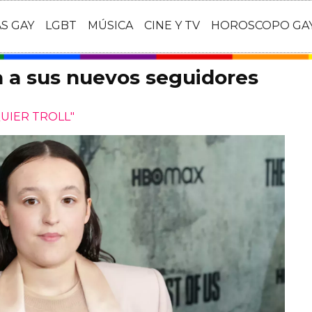
AS GAY
LGBT
MÚSICA
CINE Y TV
HOROSCOPO GA
 a sus nuevos seguidores
UIER TROLL"