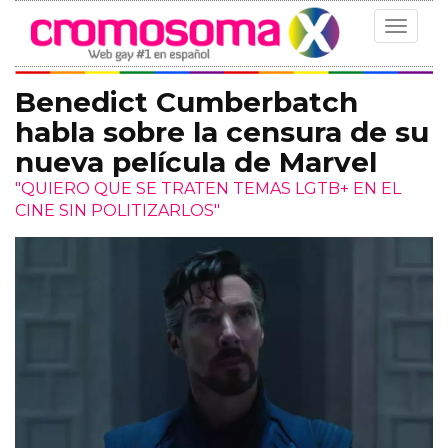
Toggle
navigat
Benedict Cumberbatch
habla sobre la censura de su
nueva película de Marvel
"QUIERO QUE SE TRATEN TEMAS LGTB+ EN EL
CINE SIN POLITIZARLOS"