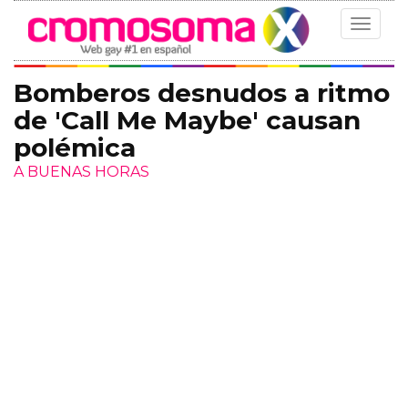
Toggle
navigat
Bomberos desnudos a ritmo
de 'Call Me Maybe' causan
polémica
A BUENAS HORAS