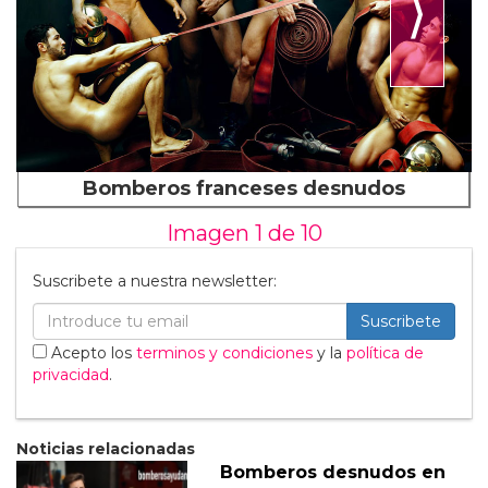
⟩
Bomberos franceses desnudos
Imagen 1 de
10
Suscribete a nuestra newsletter:
Suscribete
Acepto los
terminos y condiciones
y la
política de
privacidad
.
Noticias relacionadas
Bomberos desnudos en