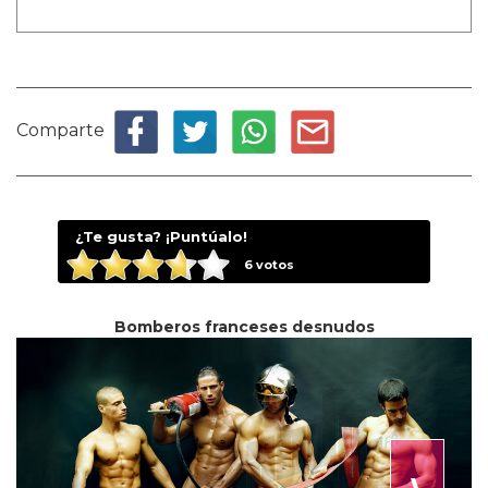
Comparte
¿Te gusta? ¡Puntúalo!
6
votos
Bomberos franceses desnudos