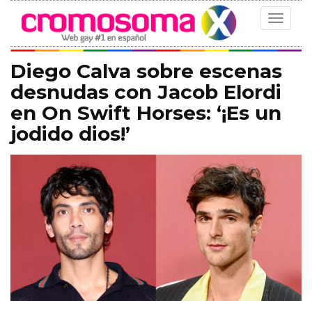
Toggle
navigat
Diego Calva sobre escenas
desnudas con Jacob Elordi
en On Swift Horses: ‘¡Es un
jodido dios!’