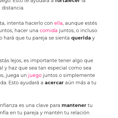
uego. Esto te ayudará a
fortalecer
la
 distancia.
uta, intenta hacerlo con
ella
, aunque estés
juntos, hacer una
comida
juntos, o incluso
o hará que tu pareja se sienta
querida
y
estás lejos, es importante tener algo que
tual y haz que sea tan especial como sea
os, juega un
juego
juntos o simplemente
ida. Esto ayudará a
acercar
aún más a tu
nfianza es una clave para
mantener
tu
onfía en tu pareja y mantén tu relación