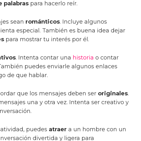
e palabras
para hacerlo reír.
ajes sean
románticos
. Incluye algunos
ienta especial. También es buena idea dejar
es
para mostrar tu interés por él.
ativos
. Intenta contar una
historia
o contar
 También puedes enviarle algunos enlaces
go de que hablar.
ecordar que los mensajes deben ser
originales
.
ensajes una y otra vez. Intenta ser creativo y
versación.
eatividad, puedes
atraer
a un hombre con un
versación divertida y ligera para