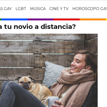
AS GAY
LGBT
MÚSICA
CINE Y TV
HOROSCOPO GA
 tu novio a distancia?