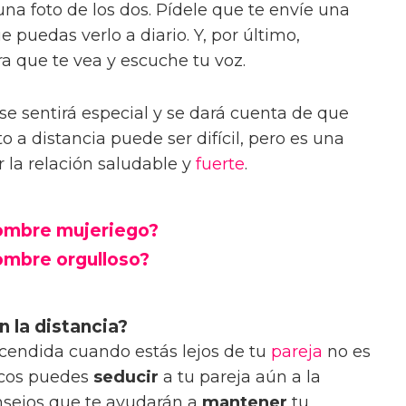
na foto de los dos. Pídele que te envíe una
e puedas verlo a diario. Y, por último,
ra que te vea y escuche tu voz.
se sentirá especial y se dará cuenta de que
to a distancia puede ser difícil, pero es una
la relación saludable y
fuerte
.
hombre mujeriego?
ombre orgulloso?
n la distancia?
endida cuando estás lejos de tu
pareja
no es
rucos puedes
seducir
a tu pareja aún a la
nsejos que te ayudarán a
mantener
tu