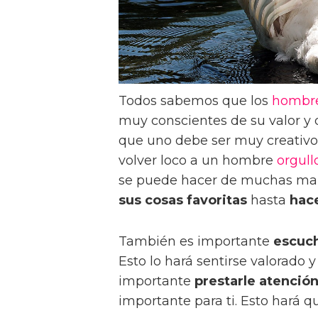
Todos sabemos que los
hombr
muy conscientes de su valor y d
que uno debe ser muy creativo p
volver loco a un hombre
orgull
se puede hacer de muchas man
sus cosas favoritas
hasta
hac
También es importante
escuch
Esto lo hará sentirse valorado y
importante
prestarle atenció
importante para ti. Esto hará q