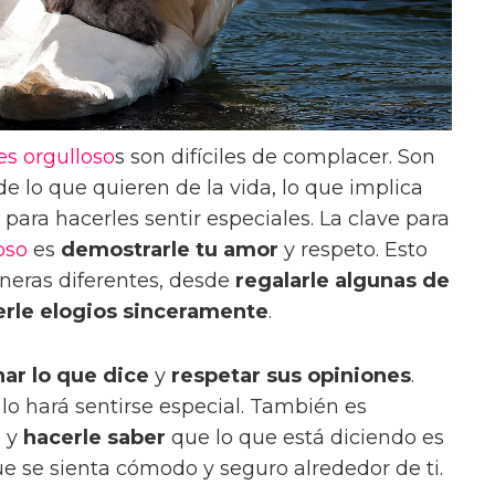
es
orgulloso
s son difíciles de complacer. Son
e lo que quieren de la vida, lo que implica
ara hacerles sentir especiales. La clave para
oso
es
demostrarle tu amor
y respeto. Esto
eras diferentes, desde
regalarle algunas de
erle elogios sinceramente
.
ar lo que dice
y
respetar sus opiniones
.
 lo hará sentirse especial. También es
n
y
hacerle saber
que lo que está diciendo es
ue se sienta cómodo y seguro alrededor de ti.