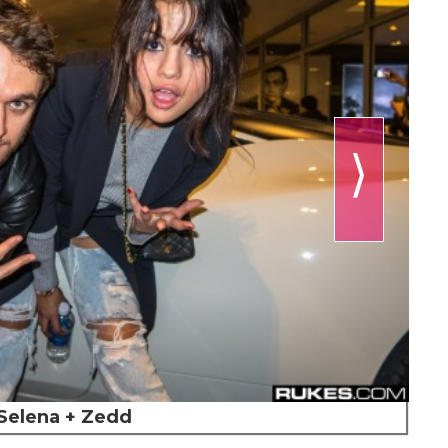
⟩
Selena + Zedd