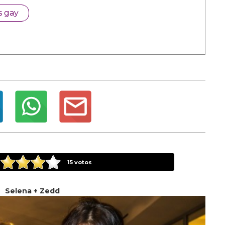
s gay
15
votos
Selena + Zedd