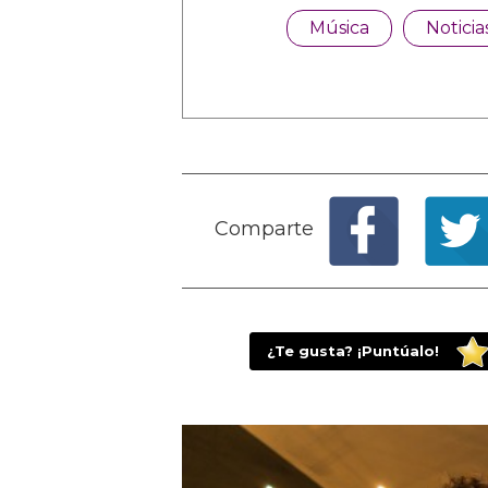
Música
Noticia
Comparte
¿Te gusta? ¡Puntúalo!