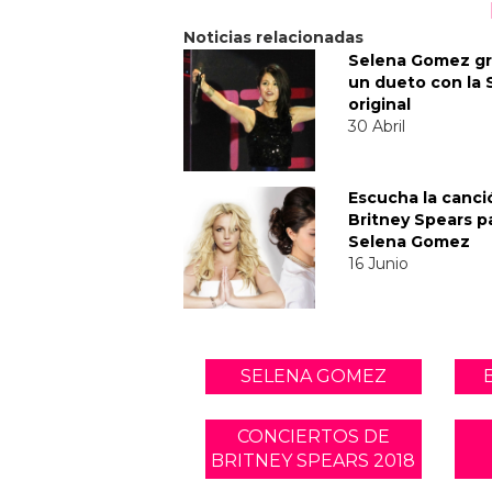
Noticias relacionadas
Selena Gomez gr
un dueto con la 
original
30 Abril
Escucha la canci
Britney Spears p
Selena Gomez
16 Junio
SELENA GOMEZ
CONCIERTOS DE
BRITNEY SPEARS 2018