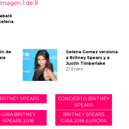
Imagen 1 de
8
abará
Selena
ón de
Selena Gomez versiona
ara
a Britney Spears y a
Justin Timberlake
21 Enero
BRITNEY SPEARS
CONCIERTO BRITNEY
SPEARS
GIRA BRITNEY
BRITNEY SPEARS
SPEARS 2018
GIRA 2018 EUROPA