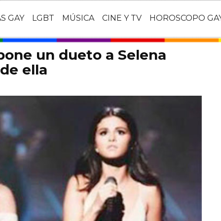
AS GAY
LGBT
MÚSICA
CINE Y TV
HOROSCOPO GA
pone un dueto a Selena
de ella