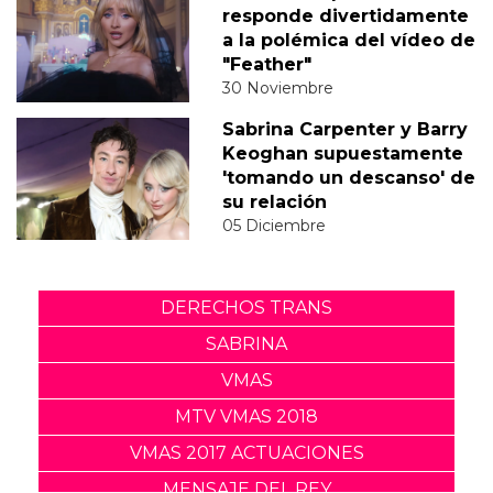
responde divertidamente
a la polémica del vídeo de
"Feather"
30 Noviembre
Sabrina Carpenter y Barry
Keoghan supuestamente
'tomando un descanso' de
su relación
05 Diciembre
DERECHOS TRANS
SABRINA
VMAS
MTV VMAS 2018
VMAS 2017 ACTUACIONES
MENSAJE DEL REY