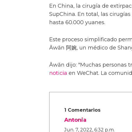
En China, la cirugía de extirp
SupChina. En total, las cirugí
hasta 60.000 yuanes.
Este proceso simplificado perm
Āwǎn 阿婉, un médico de Shang
Āwǎn dijo: "Muchas personas tr
noticia
en WeChat. La comunida
1 Comentarios
Antonia
Jun. 7, 2022, 6:32 p.m.