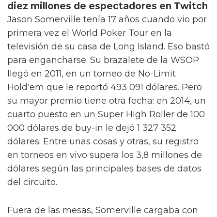
diez millones de espectadores en Twitch
Jason Somerville tenía 17 años cuando vio por
primera vez el World Poker Tour en la
televisión de su casa de Long Island. Eso bastó
para engancharse. Su brazalete de la WSOP
llegó en 2011, en un torneo de No-Limit
Hold'em que le reportó 493 091 dólares. Pero
su mayor premio tiene otra fecha: en 2014, un
cuarto puesto en un Super High Roller de 100
000 dólares de buy-in le dejó 1 327 352
dólares. Entre unas cosas y otras, su registro
en torneos en vivo supera los 3,8 millones de
dólares según las principales bases de datos
del circuito.
Fuera de las mesas, Somerville cargaba con