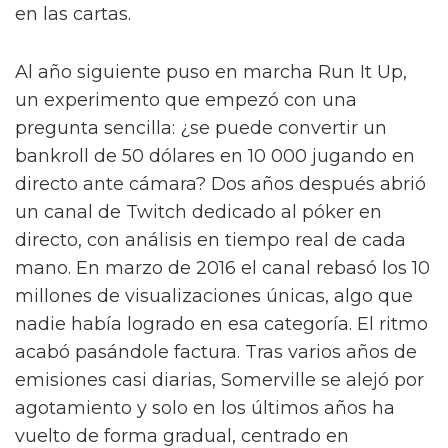
en las cartas.
Al año siguiente puso en marcha Run It Up,
un experimento que empezó con una
pregunta sencilla: ¿se puede convertir un
bankroll de 50 dólares en 10 000 jugando en
directo ante cámara? Dos años después abrió
un canal de Twitch dedicado al póker en
directo, con análisis en tiempo real de cada
mano. En marzo de 2016 el canal rebasó los 10
millones de visualizaciones únicas, algo que
nadie había logrado en esa categoría. El ritmo
acabó pasándole factura. Tras varios años de
emisiones casi diarias, Somerville se alejó por
agotamiento y solo en los últimos años ha
vuelto de forma gradual, centrado en