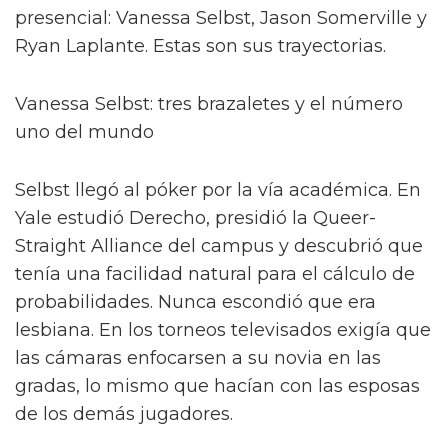
presencial: Vanessa Selbst, Jason Somerville y
Ryan Laplante. Estas son sus trayectorias.
Vanessa Selbst: tres brazaletes y el número
uno del mundo
Selbst llegó al póker por la vía académica. En
Yale estudió Derecho, presidió la Queer-
Straight Alliance del campus y descubrió que
tenía una facilidad natural para el cálculo de
probabilidades. Nunca escondió que era
lesbiana. En los torneos televisados exigía que
las cámaras enfocarsen a su novia en las
gradas, lo mismo que hacían con las esposas
de los demás jugadores.