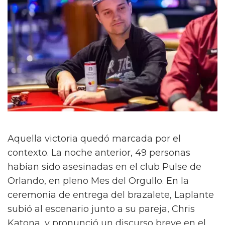
Aquella victoria quedó marcada por el
contexto. La noche anterior, 49 personas
habían sido asesinadas en el club Pulse de
Orlando, en pleno Mes del Orgullo. En la
ceremonia de entrega del brazalete, Laplante
subió al escenario junto a su pareja, Chris
Katona, y pronunció un discurso breve en el