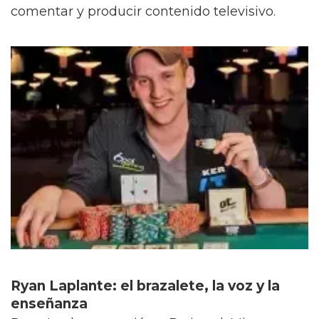
comentar y producir contenido televisivo.
Ryan Laplante: el brazalete, la voz y la
enseñanza