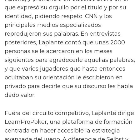
que expresó su orgullo por el título y por su
identidad, pidiendo respeto. CNN y los
principales medios especializados
reprodujeron sus palabras. En entrevistas
posteriores, Laplante contó que unas 2000
personas se le acercaron en los meses
siguientes para agradecerle aquellas palabras,
y que varios jugadores que hasta entonces
ocultaban su orientación le escribieron en
privado para decirle que su discurso les había
dado valor.
Fuera del circuito competitivo, Laplante dirige
LearnProPoker, una plataforma de formación
centrada en hacer accesible la estrategia
avanzada del juego. A diferencia de Selbst y