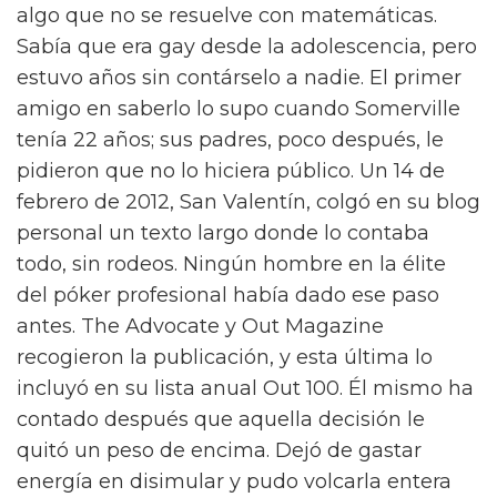
algo que no se resuelve con matemáticas.
Sabía que era gay desde la adolescencia, pero
estuvo años sin contárselo a nadie. El primer
amigo en saberlo lo supo cuando Somerville
tenía 22 años; sus padres, poco después, le
pidieron que no lo hiciera público. Un 14 de
febrero de 2012, San Valentín, colgó en su blog
personal un texto largo donde lo contaba
todo, sin rodeos. Ningún hombre en la élite
del póker profesional había dado ese paso
antes. The Advocate y Out Magazine
recogieron la publicación, y esta última lo
incluyó en su lista anual Out 100. Él mismo ha
contado después que aquella decisión le
quitó un peso de encima. Dejó de gastar
energía en disimular y pudo volcarla entera