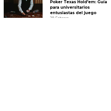
Poker Texas Hold'em: Guía
para universitarios
entusiastas del juego
29 Febrero
Jugadores de 'Overwatch'
quieren devolver el juego
por un personaje gay
22 Diciembre
Los jugadores de Stardew
Valley quieren hacer del
juego una experiencia