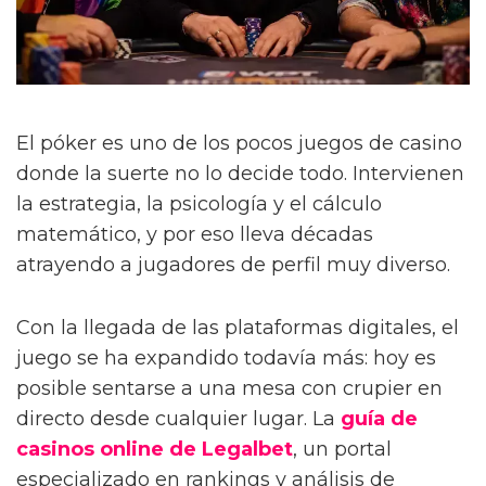
El póker es uno de los pocos juegos de casino
donde la suerte no lo decide todo. Intervienen
la estrategia, la psicología y el cálculo
matemático, y por eso lleva décadas
atrayendo a jugadores de perfil muy diverso.
Con la llegada de las plataformas digitales, el
juego se ha expandido todavía más: hoy es
posible sentarse a una mesa con crupier en
directo desde cualquier lugar. La
guía de
casinos online de Legalbet
, un portal
especializado en rankings y análisis de