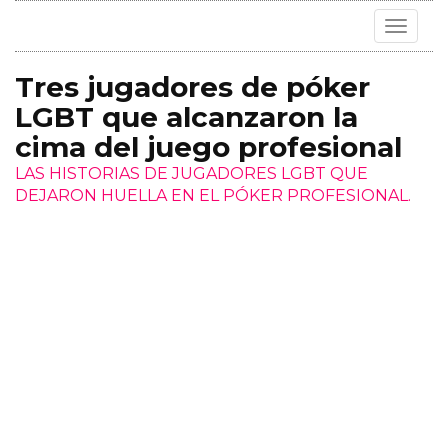
Toggle
navigat
Tres jugadores de póker
LGBT que alcanzaron la
cima del juego profesional
LAS HISTORIAS DE JUGADORES LGBT QUE
DEJARON HUELLA EN EL PÓKER PROFESIONAL.