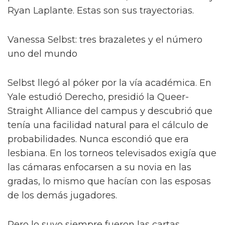
operadores de juego, incluye la oferta de
póker como uno de los criterios a la hora de
evaluar un casino online.
Poker Texas Hold'em: Guía para
universitarios entusiastas del juego
Los jugadores rechazan a un
personaje del juego Overwatch por
ser gay
Pero esta historia no va de plataformas, sino
de personas. Entre 2008 y 2020, tres
jugadores abiertamente LGBT ganaron
brazaletes de la World Series of Poker (WSOP)
y se hicieron un hueco en la élite del circuito