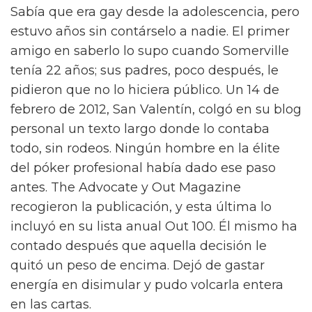
diez millones de espectadores en Twitch
Jason Somerville tenía 17 años cuando vio por
primera vez el World Poker Tour en la
televisión de su casa de Long Island. Eso bastó
para engancharse. Su brazalete de la WSOP
llegó en 2011, en un torneo de No-Limit
Hold'em que le reportó 493 091 dólares. Pero
su mayor premio tiene otra fecha: en 2014, un
cuarto puesto en un Super High Roller de 100
000 dólares de buy-in le dejó 1 327 352
dólares. Entre unas cosas y otras, su registro
en torneos en vivo supera los 3,8 millones de
dólares según las principales bases de datos
del circuito.
Fuera de las mesas, Somerville cargaba con