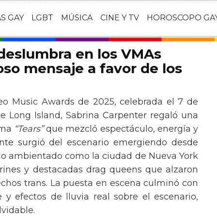
AS GAY
LGBT
MÚSICA
CINE Y TV
HOROSCOPO GA
 deslumbra en los VMAs
so mensaje a favor de los
eo Music Awards de 2025, celebrada el 7 de
e Long Island, Sabrina Carpenter regaló una
ema
“Tears”
que mezcló espectáculo, energía y
tante surgió del escenario emergiendo desde
ario ambientado como la ciudad de Nueva York
rines y destacadas drag queens que alzaron
echos trans. La puesta en escena culminó con
y efectos de lluvia real sobre el escenario,
vidable.