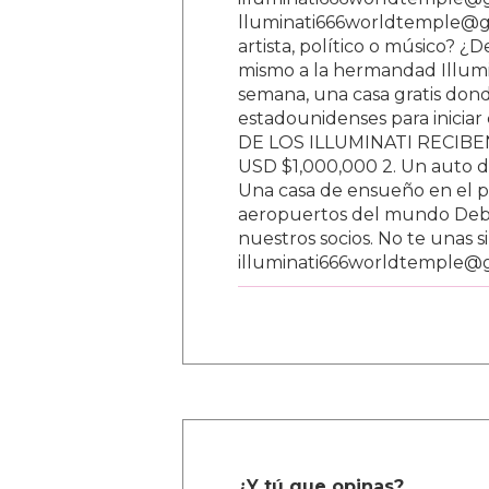
lluminati666worldtemple@gm
artista, político o músico? ¿
mismo a la hermandad Illumi
semana, una casa gratis donde
estadounidenses para inici
DE LOS ILLUMINATI RECIBEN 
USD $1,000,000 2. Un auto d
Una casa de ensueño en el paí
aeropuertos del mundo Debe
nuestros socios. No te unas s
illuminati666worldtemple@
¿Y tú que opinas?