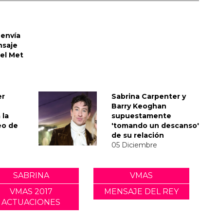
envía
nsaje
del Met
er
Sabrina Carpenter y
Barry Keoghan
 la
supuestamente
eo de
'tomando un descanso'
de su relación
05 Diciembre
SABRINA
VMAS
VMAS 2017
MENSAJE DEL REY
ACTUACIONES