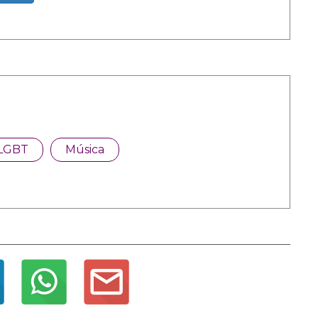
LGBT
Música