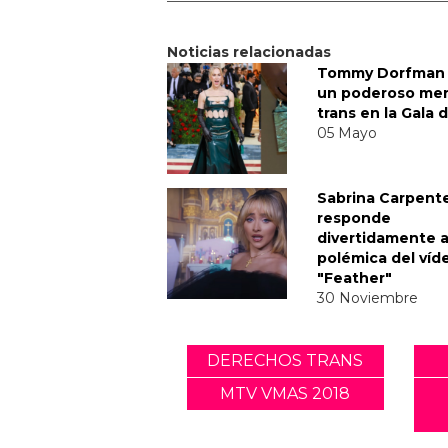
Noticias relacionadas
Tommy Dorfman 
un poderoso me
trans en la Gala 
05 Mayo
Sabrina Carpent
responde
divertidamente a
polémica del víd
"Feather"
30 Noviembre
DERECHOS TRANS
MTV VMAS 2018