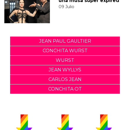
una musa súper expired
09 Julio
JEAN PAUL GAULTIER
CONCHITA WURST
WURST
JEAN WYLLYS
CARLOS JEAN
CONCHITA OT