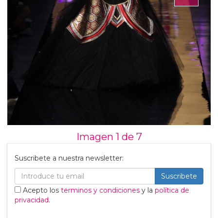
Imagen 1 de
7
Suscribete a nuestra newsletter:
Suscribete
Acepto los
terminos y condiciones
y la
política de
privacidad
.