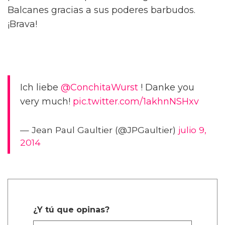
Balcanes gracias a sus poderes barbudos.
¡Brava!
Ich liebe
@ConchitaWurst
! Danke you
very much!
pic.twitter.com/1akhnNSHxv
— Jean Paul Gaultier (@JPGaultier)
julio 9,
2014
¿Y tú que opinas?