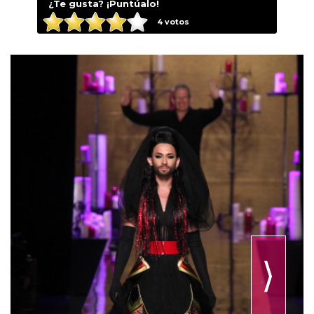
¿Te gusta? ¡Puntúalo!
4
votos
⟩