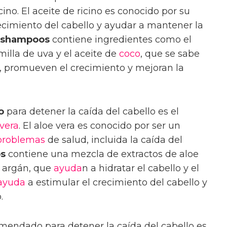
cino. El aceite de ricino es conocido por su
ecimiento del cabello y ayudar a mantener la
shampoos
contiene ingredientes como el
emilla de uva y el aceite de
coco
, que se sabe
so, promueven el crecimiento y mejoran la
o
para detener la caída del cabello es el
vera
. El aloe vera es conocido por ser un
problemas
de salud, incluida la caída del
s
contiene una mezcla de extractos de aloe
de argán, que
ayuda
n a hidratar el cabello y el
ayuda
a estimular el crecimiento del cabello y
.
endado para detener la caída del cabello es