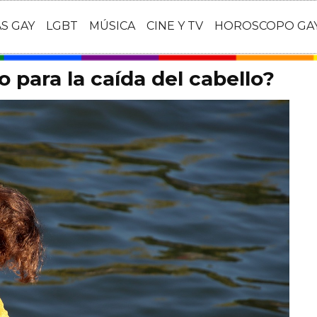
AS GAY
LGBT
MÚSICA
CINE Y TV
HOROSCOPO GA
 para la caída del cabello?