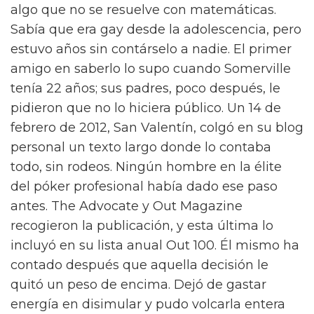
algo que no se resuelve con matemáticas.
Sabía que era gay desde la adolescencia, pero
estuvo años sin contárselo a nadie. El primer
amigo en saberlo lo supo cuando Somerville
tenía 22 años; sus padres, poco después, le
pidieron que no lo hiciera público. Un 14 de
febrero de 2012, San Valentín, colgó en su blog
personal un texto largo donde lo contaba
todo, sin rodeos. Ningún hombre en la élite
del póker profesional había dado ese paso
antes. The Advocate y Out Magazine
recogieron la publicación, y esta última lo
incluyó en su lista anual Out 100. Él mismo ha
contado después que aquella decisión le
quitó un peso de encima. Dejó de gastar
energía en disimular y pudo volcarla entera