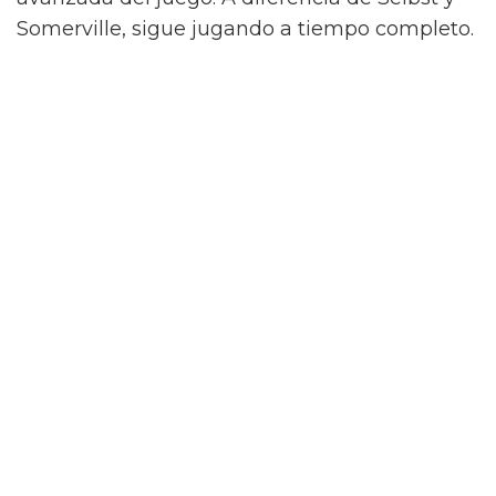
Somerville, sigue jugando a tiempo completo.
En 2024 terminó segundo en un evento del
WPT World Championship, y en 2025
continuó sumando resultados en Las Vegas.
Tres trayectorias, un mismo tablero
Selbst, Somerville y Laplante llegaron a la élite
por caminos distintos y en momentos
diferentes. Lo que comparten es un registro
de resultados en los torneos más duros del
calendario y la decisión de no esconder
quiénes son mientras lo conseguían. En el
póker, la identidad personal no altera las
probabilidades matemáticas. Sí cambia, poco