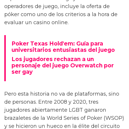
operadores de juego, incluye la oferta de
póker como uno de los criterios a la hora de
evaluar un casino online.
Poker Texas Hold'em: Guía para
universitarios entusiastas del juego
Los jugadores rechazan a un
personaje del juego Overwatch por
ser gay
Pero esta historia no va de plataformas, sino
de personas. Entre 2008 y 2020, tres
jugadores abiertamente LGBT ganaron
brazaletes de la World Series of Poker (WSOP)
y se hicieron un hueco en la élite del circuito