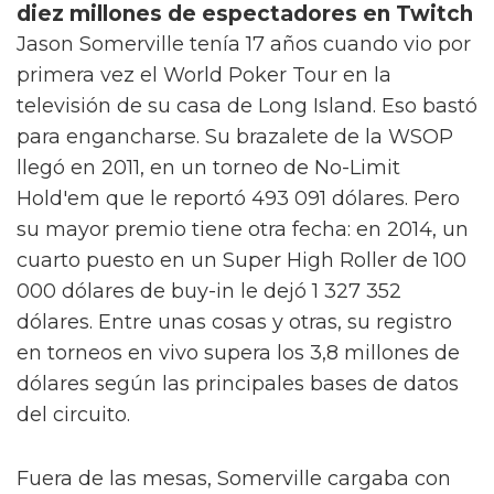
diez millones de espectadores en Twitch
Jason Somerville tenía 17 años cuando vio por
primera vez el World Poker Tour en la
televisión de su casa de Long Island. Eso bastó
para engancharse. Su brazalete de la WSOP
llegó en 2011, en un torneo de No-Limit
Hold'em que le reportó 493 091 dólares. Pero
su mayor premio tiene otra fecha: en 2014, un
cuarto puesto en un Super High Roller de 100
000 dólares de buy-in le dejó 1 327 352
dólares. Entre unas cosas y otras, su registro
en torneos en vivo supera los 3,8 millones de
dólares según las principales bases de datos
del circuito.
Fuera de las mesas, Somerville cargaba con