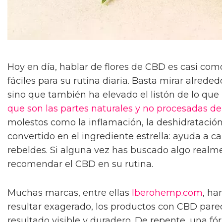
Hoy en día, hablar de flores de CBD es casi com
fáciles para su rutina diaria. Basta mirar alred
sino que también ha elevado el listón de lo que l
que son las partes naturales y no procesadas de
molestos como la inflamación, la deshidratación
convertido en el ingrediente estrella: ayuda a ca
rebeldes. Si alguna vez has buscado algo realme
recomendar el CBD en su rutina.
Muchas marcas, entre ellas
Iberohemp.com
, ha
resultar exagerado, los productos con CBD parec
resultado visible y duradero. De repente, una fó