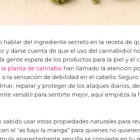
o hablar del ingrediente secreto en la receta de q
edor y darse cuenta de que el uso del cannabidiol 
a gente espera de los productos para la piel y el c
 la planta de cannabis
han llamado la atención po
 o la sensación de debilidad en el cabello. Segur
lmar, reparar y proteger de los ataques diarios, d
nte versátil para sentirte mejor, aquí empieza la 
n sabido usar estas propiedades naturales para re
en el “as bajo la manga” para quienes no quieren 
rmula aparentemente sencilla se convierte en tu me