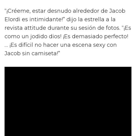
“¡Créeme, estar desnudo alrededor de Jacob
Elordi es intimidante!” dijo la estrella a la
revista attitude durante su sesión de fotos. “¡Es
como un jodido dios! ¡Es demasiado perfecto!
… ¡Es difícil no hacer una escena sexy con
Jacob sin camiseta!”