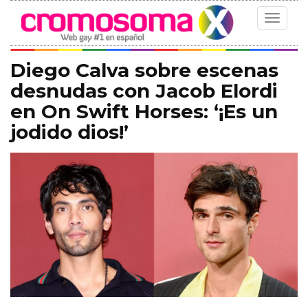
Toggle
navigat
Diego Calva sobre escenas
desnudas con Jacob Elordi
en On Swift Horses: ‘¡Es un
jodido dios!’