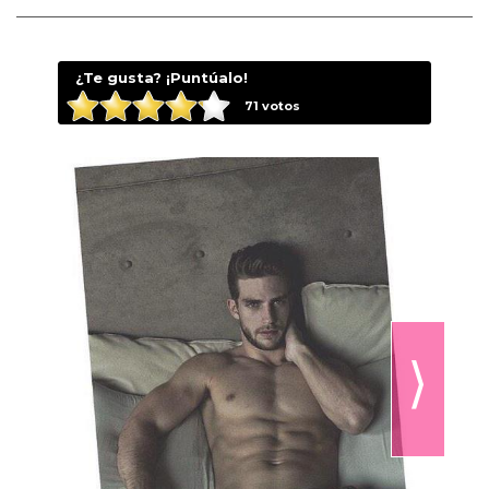
¿Te gusta? ¡Puntúalo!
71
votos
⟩